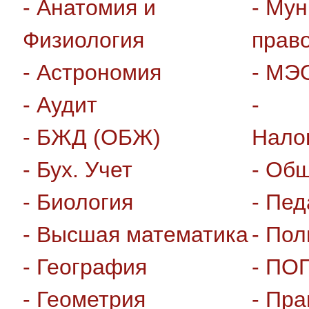
- Анатомия и
- Му
Физиология
прав
- Астрономия
- МЭ
- Аудит
-
- БЖД (ОБЖ)
Нало
- Бух. Учет
- Об
- Биология
- Пед
- Высшая математика
- Пол
- География
- ПО
- Геометрия
- Пр