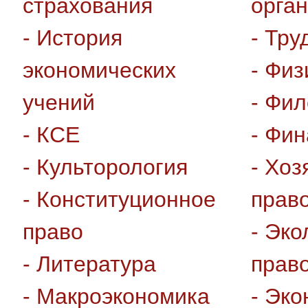
страхования
орга
- История
- Тру
экономических
- Физ
учений
- Фи
- КСЕ
- Фи
- Культорология
- Хоз
- Конституционное
прав
право
- Эко
- Литература
прав
- Макроэкономика
- Эк