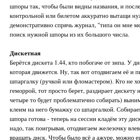
шпоры так, чтобы были видны названия, и посл
контрольной или билетом аккуратно вытащи ну
демонстративно спрячь журнал, "типа он мне ме
поиск нужной шпоры из их большого числа.
Дискетная
Берётся дискета 1.44, кто побогаче от зипа. У д
которая движется. Ну, так вот отодвигаем её и 
шпаргалку (ручкой или фломастером). Кто не х
геморрой, тот просто берет, раздирает дискету н
четыре то будет проблематично собирать) выни
клеим на него бумажку со шпаргалкой. Собирае
шпора готова - теперь на сессии кладём эту диск
надо, так поигрывая, отодвигаем железочку вле
вращать диск. Чтобы было всё а ажуре, можно е