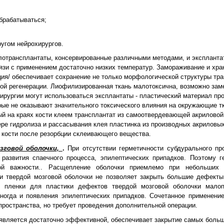
брабатываться;
угом нейрохирургов.
лотрансплантаты, консервированные различными методами, и эксплант
язи с применением достаточно низких температур. Замораживание и хр
я/ обеспечивает сохранение не только морфологической структуры тран
ной регенерации. Лиофилизированная ткань малотоксична, возможно за
хирургии могут использоваться эксплантаты - пластический материал п
рые не оказывают значительного токсического влияния на окружающие тк
ый на краях кости клеем трансплантат из самоотвердевающей акрилово
ере гидролиза и рассасывания клея пластинка из производных акриловы
 кости после резорбции склеивающего вещества.
зговой оболочки,
.
При отсутствии герметичности субдурального пр
развития спаечного процесса, эпилептических припадков. Поэтому г
ной важности.. Расщепление оболочки приемлемо при небольших 
и твердой мозговой оболочки не позволяет закрыть большие дефекты
 пленки для пластики дефектов твердой мозговой оболочки малопр
ногда и появления эпилептических припадков. Сочетанное применени
ространства, но требует проведения дополнительной операции.
 является достаточно эффективной, обеспечивает закрытие самых боль