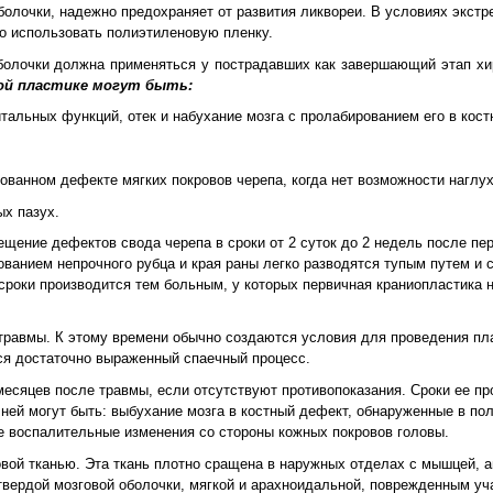
болочки, надежно предохраняет от развития ликвореи. В условиях экстр
о использовать полиэтиленовую пленку.
оболочки должна применяться у пострадавших как завершающий этап хи
ой пластике могут быть:
тальных функций, отек и набухание мозга с пролабированием его в кост
ованном дефекте мягких покровов черепа, когда нет возможности наглу
ых пазух.
щение дефектов свода черепа в сроки от 2 суток до 2 недель после пе
ванием непрочного рубца и края раны легко разводятся тупым путем и
сроки производится тем больным, у которых первичная краниопластика н
травмы. К этому времени обычно создаются условия для проведения пл
ся достаточно выраженный спаечный процесс.
месяцев после травмы, если отсутствуют противопоказания. Сроки ее п
ней могут быть: выбухание мозга в костный дефект, обнаруженные в по
 воспалительные изменения со стороны кожных покровов головы.
вой тканью. Эта ткань плотно сращена в наружных отделах с мышцей, а
 твердой мозговой оболочки, мягкой и арахноидальной, поврежденным уч