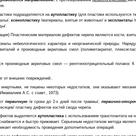
ия.
астики подразделяются на
аутопластику
/для пластики используются тк
иалы/,
ксенопластику
/материалы, взятые от животных/ и
эксплантаты
/
ды/.
тация) Пластическим материалом дефектов черепа являются кости, взяты
иалы небиологического характера и неорганической природы. Наряду
виталий и производные акриловых смол (полиметакрилат, плексиглас,
я производные акриловых смол — рентгеноотрицательный полакос К 
г от внешних повреждений..
инертными, не лишены некоторых недостатков, они оказывают механич
мамалиев А.С. с соавт., 1973).
ают
первичную
/в
сроки до 2-х дней после травмы/,
первично-отср
месяцев/ пластику дефектов костей свода черепа.
дефектов выделяется
аутопластика
с использованием трансплантата на 
оснабжается и быстро приживает. Серьезным недостатком метода являет
зникает необходимость проведения дополнительных операций.