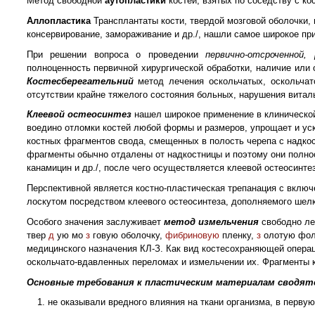
Метод свободной
аутопластики
костей, взятых по соседству с к
Аллопластика
Трансплантаты кости, твердой мозговой оболочки,
консервирование, замораживание и др./, нашли самое широкое пр
При решении вопроса о проведении
первично-отсроченной
полноценность первичной хирургической обработки, наличие или 
Костесберегательний
метод лечения оскольчатых, оскольча
отсутствии крайне тяжелого состояния больных, нарушения витал
Клеевой остеосинтез
нашел широкое применение в клинической
воедино отломки костей любой формы и размеров, упрощает и ус
костных фрагментов свода, смещенных в полость черепа с надкос
фрагменты обычно отдалены от надкостницы и поэтому они полно
канамицин и др./, после чего осуществляется клеевой остеосинтез
Перспективной является костно-пластическая трепанация с включ
лоскутом посредством клеевого остеосинтеза, дополняемого шел
Особого значения заслуживает
метод измельчения
свободно л
твер
д
ую мо
з
говую оболочку,
фибриновую
пленку,
з
олотую фол
медицинского назначения КЛ-З. Как вид костесохраняющей операц
оскольчато-вдавленных переломах и измельчении их. Фрагменты 
Основные требования к пластическим материалам сводятс
не оказывали вредного влияния на ткани организма, в первую