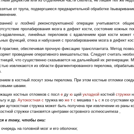
остным дефектом или из отдаленной части скелета, не лишен тех же недо
 взятые от трупа, подвергшиеся предварительной обработке /вываривани
именение.
, ранней и поздней реконструктивной
операции учитывается общее
отсутствие пролабирования мозга в дефект кости, состояние кожных по
то-вдавленных, линейных переломов с вдавлением края кости может
ьных функций, отека и набухания с пролабированием мозга в дефект кос
 практике, обеспечивая прочную фиксацию трансплантата. Метод позво
коряет проведение оперативного вмешательства. Следует считать необ
тницей, что существенно сказывается на дальнейшей их регенерации. 
стью извлекаются из области фрагментированного перелома, обрабатыв
.
ением в костный лоскут зоны перелома. При этом костные отломки сое
ковыми швами.
ежащих костных отломков с посл
е
ду
ю
щей
укладкой
костной
стружки
н
ьгу и др.
Аутокостная
с
тружка мо
же
т
с
мешива
т
ь
с
я со сгустками к
ии аутокостная стружка может быть получена при извлечении из раны ко
костной стружки становятся центрами островного
остеосинтеза
,
я к тому, чтобы они:
 очередь на головной мозг и его оболочки;