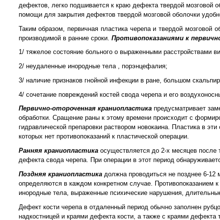
дефектов, легко подшивается к краю дефекта твердой мозговой о
помощи для закрытия дефектов твердой мозговой оболочки удобн
Таким образом, первичная пластика черепа и твердой мозговой 
производимой в ранние сроки.
Противопоказаниями к первичн
1/ тяжелое состояние больного о выраженными расстройствами ви
2/ неудаленные инородные тела , порэнцефалия;
3/ наличие признаков гнойной инфекции в ране, большом скальпир
4/ сочетание повреждений костей свода черепа и его воздухоносн
Первично-отороченная краниопластика
предусматривает заме
обработки. Сращение раны к этому времени происходит с формиро
гидравлической препаровки раствором новокаина. Пластика в эти 
которых нет противопоказаний к пластической операции.
Ранняя краниопластика
осуществляется до 2-х месяцев после 
дефекта свода черепа. При операции в этот период обнаруживает
Поздняя краниопластика
должна проводиться не позднее 6-12 
определяются в каждом конкретном случае. Противопоказанием к 
инородные тела, выраженные психические нарушения, длительные
Дефект кости черепа в отдаленный период обычно заполнен рубцо
надкостницей и краями дефекта кости, а также с краями дефекта