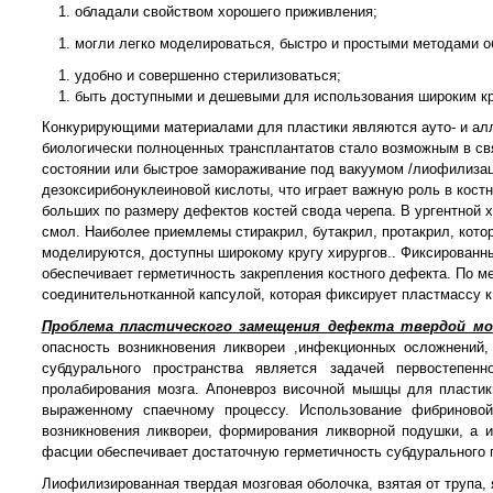
обладали свойством хорошего приживления;
могли легко моделироваться, быстро и простыми методами о
удобно и совершенно стерилизоваться;
быть доступными и дешевыми для использования широким кр
Конкурирующими материалами для пластики являются ауто- и ал
биологически полноценных трансплантатов стало возможным в св
состоянии или быстрое замораживание под вакуумом /лиофилизаци
дезоксирибонуклеиновой кислоты, что играет важную роль в кост
больших по размеру дефектов костей свода черепа. В ургентной 
смол. Наиболее приемлемы стиракрил, бутакрил, протакрил, кото
моделируются, доступны широкому кругу хирургов.. Фиксированн
обеспечивает герметичность закрепления костного дефекта. По м
соединительнотканной капсулой, которая фиксирует пластмассу к
Проблема пластического замещения дефекта твердой мо
опасность возникновения ликвореи ,инфекционных осложнений, 
субдурального пространства является задачей первостепен
пролабирования мозга. Апоневроз височной мышцы для пластик
выраженному спаечному процессу. Использование фибриновой
возникновения ликвореи, формирования ликворной подушки, а и
фасции обеспечивает достаточную герметичность субдурального п
Лиофилизированная твердая мозговая оболочка, взятая от трупа,