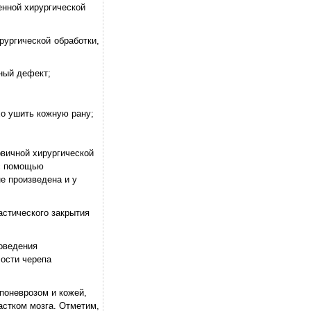
енной хирургической
рургической обработки,
ный дефект;
хо ушить кожную рану;
рвичной хирургической
 с помощью
е произведена и у
астического закрытия
роведения
лости черепа
поневрозом и кожей,
астком мозга. Отметим,