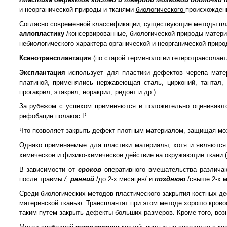
и неорганической природы и тканями
биологического
происхожден
Согласно современной классификации, существующие методы пл
аллопластику
/консервированные, биологической природы матер
небиологического характера органической и неорганической приро
Ксенотрансплантация
(по старой терминологии гетеротрансолан
Эксплантация
использует для пластики дефектов черепа матер
платиной, применялись нержавеющая сталь, цирконий, тантал, 
прогакрил, этакрил, норакрил, редонт и др.).
За рубежом с успехом применяются и положительно оцениваютс
рефобацин полакос Р.
Что позволяет закрыть дефект плотным материалом, защищая моз
Однако применяемые для пластики материалы, хотя и являются 
химическое и физико-химическое действие на окружающие ткани (И
В зависимости от
сроков
оперативного вмешательства различ
после травмы
/,
ранний
/до 2-х месяцев/ и
позднюю
/свыше 2-х 
Среди биологических методов пластического закрытия костных 
материнской тканью. Трансплантат при этом методе хорошо кров
таким путем закрыть дефекты больших размеров. Кроме того, во