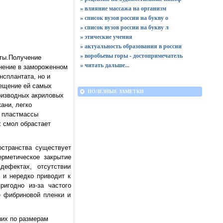
» влияние массажа на организм
» список вузов россии на букву о
» список вузов россии на букву л
» этические учения
» актуальность образования в россии
» воробьевы горы - достопримечатель
аты.Получение
»
читать дальше...
анение в замороженном
сплантата, но и
мещение ей самых
ПОЛЕЗНЫЕ ЗАМЕТКИ
роизводных акриловых
ани, легко
й пластмассы
х смол обрастает
остранства существует
ерметическое закрытие
дефектах, отсутствии
 и нередко приводит к
игодно из-за частого
е фибриновой пленки и
ших по размерам