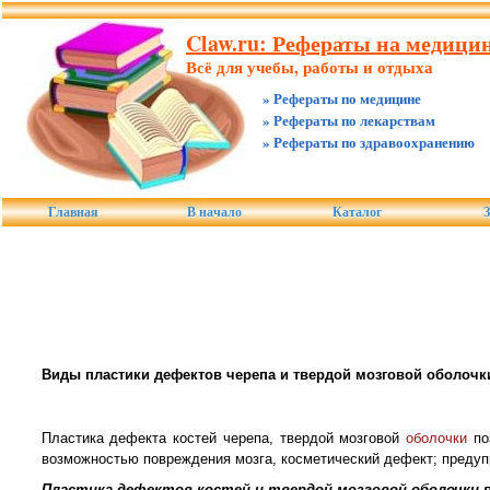
Claw.ru: Рефераты на медицин
Всё для учебы, работы и отдыха
» Рефераты по медицине
» Рефераты по лекарствам
» Рефераты по здравоохранению
Главная
В начало
Каталог
З
Виды пластики дефектов черепа и твердой мозговой оболочк
Пластика дефекта костей черепа, твердой мозговой
оболочки
по
возможностью повреждения мозга, косметический дефект; предуп
Пластика дефектов костей и твердой мозговой оболочки 