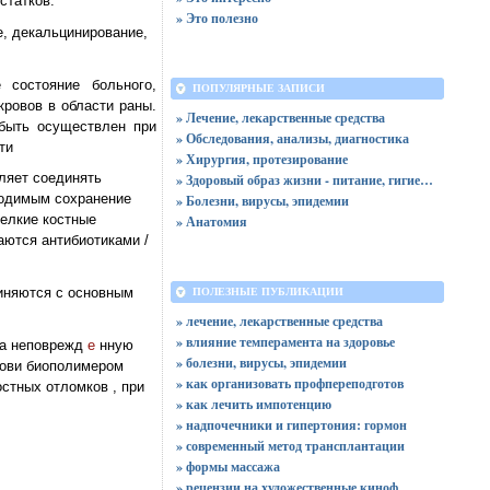
статков.
» Это полезно
е, декальцинирование,
 состояние больного,
ПОПУЛЯРНЫЕ ЗАПИСИ
кровов в области раны.
» Лечение, лекарственные средства
 быть осуществлен при
» Обследования, анализы, диагностика
ти
» Хирургия, протезирование
ляет соединять
» Здоровый образ жизни - питание, гигиена, профилактика
ходимым сохранение
» Болезни, вирусы, эпидемии
Мелкие костные
» Анатомия
аются антибиотиками /
диняются с основным
ПОЛЕЗНЫЕ ПУБЛИКАЦИИ
» лечение, лекарственные средства
» влияние темперамента на здоровье
а неповрежд
е
нную
» болезни, вирусы, эпидемии
рови биополимером
» как организовать профпереподготов
стных отломков , при
» как лечить импотенцию
» надпочечники и гипертония: гормон
» современный метод трансплантации
» формы массажа
» рецензии на художественные киноф