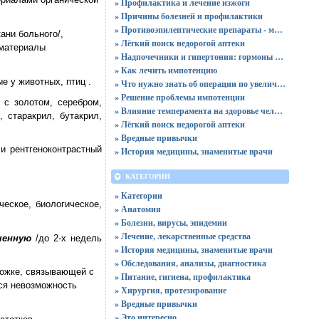
» Профилактика и лечение изжоги
» Причины болезней и профилактики
» Противоэпилептические препараты - механизм действия и безопасность применения
ани больного/,
» Лёгкий поиск недорогой аптеки
материалы
» Надпочечники и гипертония: гормоны решают все
» Как лечить импотенцию
е у животных, птиц .
» Что нужно знать об операции по увеличению груди
» Решение проблемы импотенции
 с золотом, серебром,
» Влияние темперамента на здоровье человека
 старакрил, бутакрил,
» Лёгкий поиск недорогой аптеки
» Вредные привычки
и рентгеноконтрастный
» История медицины, знаменитые врачи
КАТЕГОРИИ
» Категории
еское, биологическое,
» Анатомия
» Болезни, вирусы, эпидемии
» Лечение, лекарственные средства
оченную
/до 2-х недель
» История медицины, знаменитые врачи
» Обследования, анализы, диагностика
ножке, связывающей с
» Питание, гигиена, профилактика
ся невозможность
» Хирургия, протезирование
» Вредные привычки
» Это интересно