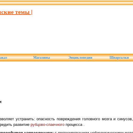
ские темы |
аказ
Магазины
Энциклопедии
Шпаргалки
и
зволяет устранить: опасность повреждения головного мозга и синусов
редить развитие
рубцово-спаечного
процесса .
проводится направлениям:
с протезированием
небиологическими
мате