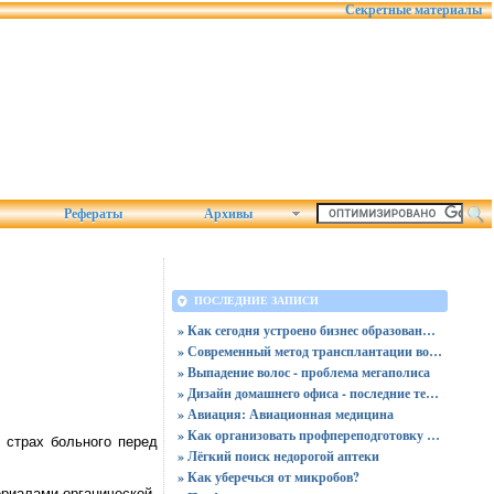
Секретные материалы
Рефераты
Архивы
ПОСЛЕДНИЕ ЗАПИСИ
» Как сегодня устроено бизнес образование для руководителей и команд
» Современный метод трансплантации волос
» Выпадение волос - проблема мегаполиса
» Дизайн домашнего офиса - последние тенденции
» Авиация: Авиационная медицина
» Как организовать профпереподготовку врачей: рекомендации для руководителей
, страх больного перед
» Лёгкий поиск недорогой аптеки
» Как уберечься от микробов?
риалами органической