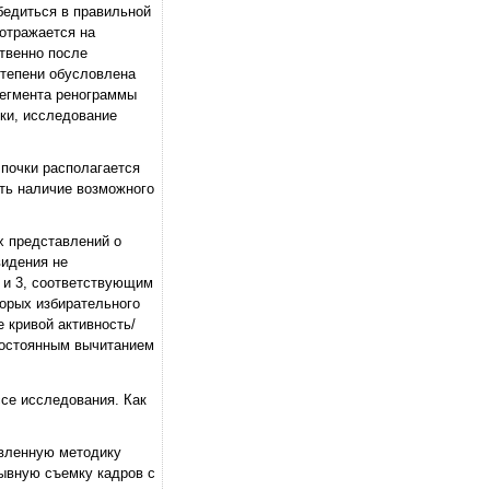
бедиться в правильной
 отражается на
ственно после
степени обусловлена
сегмента ренограммы
ки, исследование
 почки располагается
ить наличие возможного
х представлений о
видения не
2 и 3, соответствующим
торых избирательного
е кривой активность/
постоянным вычитанием
се исследования. Как
авленную методику
рывную съемку кадров с