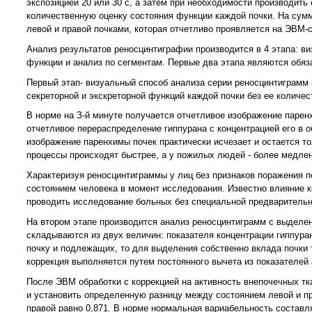
экспозицией 20 или 30 с, а затем при необходимости производить 
количественную оценку состояния функции каждой почки. На сум
левой и правой почками, которая отчетливо проявляется на ЭВМ-с
Анализ результатов реносцинтиграфии производится в 4 этапа: ви
функции и анализ по сегментам. Первые два этапа являются обя
Первый этап- визуальный способ анализа серии реносцинтиграмм 
секреторной и экскреторной функций каждой почки без ее количес
В норме на З-й минуте получается отчетливое изображение паре
отчетливое перераспределение гиппурана с концентрацией его в о
изображение паренхимы почек практически исчезает и остается то
процессы происходят быстрее, а у пожилых людей - более медлен
Характеризуя реносцинтиграммы у лиц без признаков поражения п
состоянием человека в момент исследования. Известно влияние к
проводить исследование больных без специальной предварительно
На втором этапе производится анализ реносцинтиграмм с выделени
складываются из двух величин: показателя концентрации гиппура
почку и подлежащих, то для выделения собственно вклада почки т
коррекция выполняется путем постоянного вычета из показателей 
После ЭВМ обработки с коррекцией на активность внепочечных т
и установить определенную разницу между состоянием левой и пр
правой равно 0,871. В норме нормальная вариабельность составл