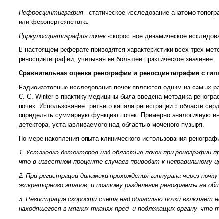
Нефросцинтиграфия
- статическое исследование анатомо-топогр
или феропертехнетата.
Циркулосцинтиграфия
почек
-скоростное динамическое исследова
В настоящем реферате приводятся характеристики всех трех мет
реносцинтиграфии, учитывая ее большее практическое значение.
Сравнительная оценка ренографии и реносцинтиграфии с ги
Радиоизотопные исследования почек являются одним из самых ра
С. С. Winter в практику медицины была введена методика реног
почек. Использование третьего капала регистрации с области сер
определять суммарную функцию почек. Примерно аналогичную ин
детектора, устанавливаемого над областью моченого пузыря.
По мере накопления опыта клинического использования ренограф
1. Установка детекторов над областью почек при ренографии 
что в известном проценте случаев приводит к неправильному ц
2. При регистрации динамики прохождения гиппурана через почк
экскреторного этапов, и поэтому разделение ренограммы на о
3. Регистрация скорости счета над областью почки включает не
находящегося в мягких тканях пред- и подлежащих органу, что