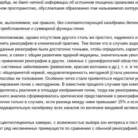
сердца, не дает четкой информации об истинном очищении организма о
ом пространство, обусловливая образованно так называемого гиппур
ре, выполняемое, как правило, без соответствующей калибровки дете
представление о суммарной функции почек.
положникам, однако отсутствие другого столь же простого, надежного и
ять ренографию в клинической практике. Тем более что в случаях выр
 данные ренографии были достаточно точными, чтобы определить характ
енно, в связи с общим развитием ядерной медицины, значительным увел
й применения ренографии в других. смежных с уронефрологией областя
истемных заболеваниях (ревматизм, красная волчанка и др.), т. е. в те
с общепринятой нормой, неудовлетворенность методикой (стала увеличи
способах ее толкования. Особенно четко стали проявляться недостатки 
нирования почек с неогидрином. В известном проценте случаев при ком
еделялись различия в площади изображения почек, тогда как ренограммы
чного анализа сформировалось критическое представление о ренографии
очки только в случаях, если разница между ними превышает 15% и есл
редварительную калибровку всех каналов по величине вводимой активно
сцинтилляционпых камерах, с возможностью выбора зон интереса и пост
меет ряд несомненных преимуществ по сравнению с обычной ренографией