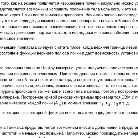
того, как на экране появляется изображение почек и визуально можно у
едставляется возможным исправить положение тела боль кого, и это не
лько через 1 мин после инъекции препарата. Начинать запись непосред
ьку в этом периоде динамика наполнения препарата в почках в большой 
ные попытки использовать расшифровку этого так называемого первого 
жность применения пертехнетата для исследования кровоснабжения поч
ли свое значение.
ъекции препарата следует считать такое, когда верхняя граница левой
 состояние функции верхнего полюса почки и даст возможность установ
ве половины точно по Центру камеры с целью получения количественны
лучения синхронных ренограмм. При исследовании с компьютером поле 
ирается вне области почек и по площади соответствует зонам интереса 
опочечные ткани, кишечник, мышцы спины и живота, т. е. те ткани, в ко
пурана происходит так же, как и всего тела в целом, поэтому построени
с гиппурана. Построение кривой реносцинтиграммы производится ЭВМ с 
 зоне интереса каждой почки (A
) в момент времени t
, t
, t
и т. д.
n
l
2
3
екреторно-экскреторной функции почек, поэтому определяется в процес
ипа Гамма-11 представляется возможным вносить дополнения в предст
 частотой и меньшей экспозицией. Например, можно производить непре