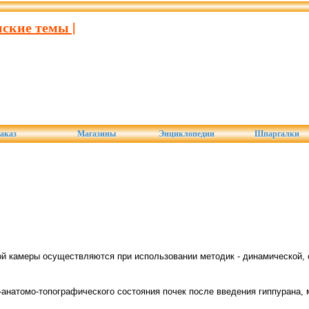
ские темы |
аказ
Магазины
Энциклопедии
Шпаргалки
 камеры осуществляются при использовании методик - динамической, 
анатомо-топографического состояния почек после введения гиппурана,