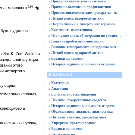
» Профилактика и лечение изжоги
» Причины болезней и профилактики
197
ина, меченного
Hg
» Противоэпилептические препараты - механизм действия и безопасность применения
» Лёгкий поиск недорогой аптеки
» Надпочечники и гипертония: гормоны решают все
» Как лечить импотенцию
 будет уделено
» Что нужно знать об операции по увеличению груди
» Решение проблемы импотенции
» Влияние темперамента на здоровье человека
» Лёгкий поиск недорогой аптеки
абот К. Zum Winkel и
» Вредные привычки
 раздельной функции
» История медицины, знаменитые врачи
овании этого
и четвертого
КАТЕГОРИИ
» Категории
едующем:
» Анатомия
» Болезни, вирусы, эпидемии
скими ориентирами,
» Лечение, лекарственные средства
» История медицины, знаменитые врачи
екреторного и
» Обследования, анализы, диагностика
» Питание, гигиена, профилактика
» Хирургия, протезирование
но также гиппурана,
» Вредные привычки
» Это интересно