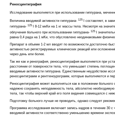
Реносцинтиграфия
Исследование выполняется при использовании гиппурана, меченн
125
Величина вводимой активности гиппурана-
I составляет, в зав
125
гиппурана-
I 8-12 мкКи на 1 кг массы тела. Несмотря на знач
125
облучения больного при использовании гиппуранa-
I значитель
равна 0,4 рада на 1 мКи, что обусловлено неодинаковыми физиче
Препарат в объеме 1-2 мл вводят по возможности достаточно быст
активностью регистрируемых клинических реакций или осложнений
через день или более.
Так же как и ренография, реносцинтиграфия выполняется при уста
расстоянии от поверхности тела, что уменьшает степень поглоще
вводимые активности гиппурана. Единственным неудобством иссл
реносцинтиграмм и рентгеноурограмм, которые выполняются и пер
Реносцинтиграфия может выполняться как в положении больного с
надежно сохранять неподвижность тела, абсолютно необходимую 
тела, так чтобы верхний край его поля видения совмещался с ниж
Подготовку больного лучше не проводить, однако следует реком
Программа исследования включает запись кадров в течение 30 с
вводимой активности соответственно уменьшению времени экспоз