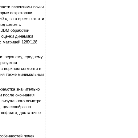
бласти паренхимы почки
норме секреторная
 с, в то время как эти
подъемом с
е ЭВМ обработки
 оценки динамики
с матрицей 128Х128
и: верхнему, среднему
еризуется
 в верхнем сегменте в
ения также минимальный
работка значительно
и после окончания
в визуального осмотра
, целесообразно
 нефрите, достаточно
собенностей почек