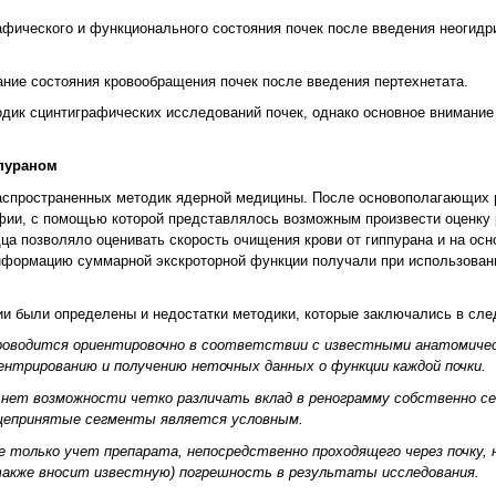
афического и функционального состояния почек после введения неогидр
ние состояния кровообращения почек после введения пертехнетата.
одик сцинтиграфических исследований почек, однако основное внимание
ппураном
спространенных методик ядерной медицины. После основополагающих р
рафии, с помощью которой представлялось возможным произвести оценку
дца позволяло оценивать скорость очищения крови от гиппурана и на осн
формацию суммарной экскроторной функции получали при использовани
ии были определены и недостатки методики, которые заключались в сл
проводится ориентировочно в соответствии с известными анатомиче
ентрированию и получению неточных данных о функции каждой почки.
у нет возможности четко различать вклад в ренограмму собственно с
бщепринятые сегменты является условным.
 только учет препарата, непосредственно проходящего через почку, 
 также вносит известную) погрешность в результаты исследования.