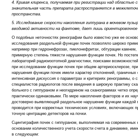
4. Кривая клиренса, получаемая при регистрации над областью 
значительная часть препарата распространяется в межклеточн
пространства.
5. Исследование скорости накопления гиппурана в мочевом пузы
вводимой активности на фантоме, дает лишь ориентировочное 
О подобных неточностях ренографии было известно уже ее осново
исследования раздельной функции почек позволяло широко примен
например при гидронефрозах, пиелонефритах, обтурации камнем,
примерную степень тяжести нарушения функции почек. Но постеп
лабораторий радиоизотопной диагностики, поисками возможносте
при исследовании функции почек при общем артериосклерозе, при с
нарушения функции почек имели характер отклонений, граничных 
интенсивная дискуссия о параметрах и критериях peнограммы, о 
специалистов радиологов после введения в широкую практику ска
больного с гиппураном и неогидрином на сканограммах четко опр
практически одинаковыми. По мере накопления факторов и их нау
достоверно выявляющей раздельное нарушение функции каждой п
проводится при корректных технических условиях, включающих п
точную центрацию детекторов на почки.
Сцинтиграфия почек с гиппураном, выполняемая на современных 
основании количественного учета скорости счета в динамике, и
в следующем: