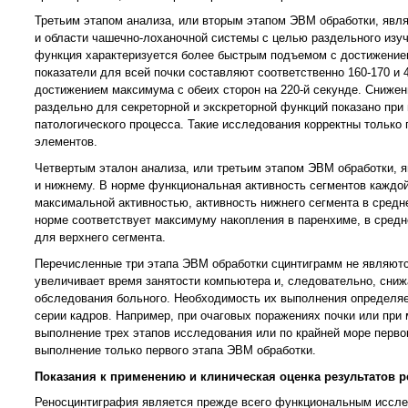
Третьим этапом анализа, или вторым этапом ЭВМ обработки, явля
и области чашечно-лоханочной системы с целью раздельного изуч
функция характеризуется более быстрым подъемом с достижением 
показатели для всей почки составляют соответственно 160-170 и 
достижением максимума с обеих сторон на 220-й секунде. Снижени
раздельно для секреторной и экскреторной функций показано пр
патологического процесса. Такие исследования корректны тольк
элементов.
Четвертым эталон анализа, или третьим этапом ЭВМ
обработки, 
и нижнему. В норме функциональная активность сегментов каждой 
максимальной активностью, активность нижнего сегмента в средне
норме соответствует максимуму накопления в паренхиме, в средн
для верхнего сегмента.
Перечисленные три этапа ЭВМ обработки сцинтиграмм не являютс
увеличивает время занятости компьютера и, следовательно, сниж
обследования больного. Необходимость их выполнения определяет
серии кадров. Например, при очаговых поражениях почки или при
выполнение трех этапов исследования или по крайней море перво
выполнение только первого этапа ЭВМ обработки.
Показания к применению и клиническая оценка результатов 
Реносцинтиграфия является прежде всего функциональным исслед