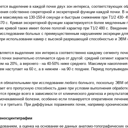
ется выделение в каждой почке двух зон интереса, соответствующих о
ения собственно секреторной и экскреторной функции каждой почки. В 
максимума на 130-150-й секунде и быстрым снижением при Т1/2 430- 450
470
с. Кривая экскреторной функции характеризуется более медленным 
е кривой также имеет более пологий характер при Т1/2 480 с. Введени
и исследовании больных с преимущественным нарушением экскреции для
о при использовании камер с высокой разрешающей способностью и ЭВМ 
является выделение зон интереса соответственно каждому сегменту почк
почки значительно отличается одна от другой: средний сегмент характ
м на 20%, а верхнего - на 40-50% ниже среднего. Максимум накопления
ем наступает на 60 с, а в нижнем - на 90 с позднее. Период полувывед
я обязательными при исследовании любого болнього, поскольку ЭВМ об
ает его
пропускную способность даже при условии выполнения обработк
ся прежде всего в зависимости от клинического диагноза и результато
 мочекаменной болезни, особенно если планируется оперативное лечение
го и третьего. При диффузных поражениях почек, например хроническом
реносцинтиграфии
ованием, а оценка на основании ее данных анатомо-топографических о