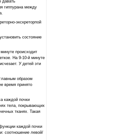
о давать
ия гиппурана между
а.
креторно-экскреторпой
установить состояние
 минуте происходит
ткое. На 9-10-й минуте
счезает. У детей эти
 главным образом
ее время принято
са каждой почки
анях тела, покрывающих
чечных тканях. Такая
функции каждой почки
и: соотношение левой/