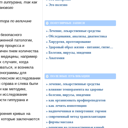
т гиппурана, так как
» Это полезно
анового
ктора по величине
ПОПУЛЯРНЫЕ ЗАПИСИ
» Лечение, лекарственные средства
 безопасного
» Обследования, анализы, диагностика
аженной патологии,
» Хирургия, протезирование
ер процесса и
» Здоровый образ жизни - питание, гигиена, профилактика
ичен пнем количества
» Болезни, вирусы, эпидемии
х медицины, например
» Анатомия
х случаях, когда
ваться, и возникла
ренограммы для
ПОЛЕЗНЫЕ ПУБЛИКАЦИИ
плексном исследовании
» лечение, лекарственные средства
 справа и слева были
» влияние темперамента на здоровье
 как методике,
» болезни, вирусы, эпидемии
и исследование
» как организовать профпереподготов
сти гиппурана и
» как лечить импотенцию
» надпочечники и гипертония: гормон
роения кривых на
» современный метод трансплантации
, которые заключаются
» формы массажа
» рецензии на художественные киноф