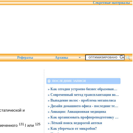
Секретные материалы
Рефераты
Архивы
ПОСЛЕДНИЕ ЗАПИСИ
» Как сегодня устроено бизнес образование для руководителей и команд
» Современный метод трансплантации волос
» Выпадение волос - проблема мегаполиса
» Дизайн домашнего офиса - последние тенденции
статической и
» Авиация: Авиационная медицина
» Как организовать профпереподготовку врачей: рекомендации для руководителей
» Лёгкий поиск недорогой аптеки
131
125
 меченного
I или
» Как уберечься от микробов?