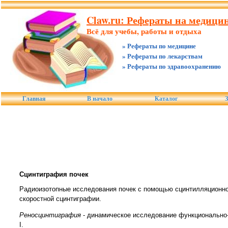
Claw.ru: Рефераты на медицин
Всё для учебы, работы и отдыха
» Рефераты по медицине
» Рефераты по лекарствам
» Рефераты по здравоохранению
Главная
В начало
Каталог
З
Cцинтиграфия почек
Радиоизотопные исследования почек с помощью сцинтилляционной
скоростной сцинтиграфии.
Реносцинтиграфия
- динамическое исследование функционально-
I.