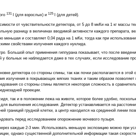
131
125
ого
I (для взрослых) и
I (для детей).
исимости от чувствительности детектора, от 5 до 8 мкКи на 1
кг массы те
ительную разницу в величинах вводимой активности каждого препарата, в
но меньшая и составляет 0,04
рада на 1
мКи, тогда как при использован
скими свойствами излучения каждого нуклида.
ро. Большой опыт применения гиппурана показывает, что после введени
 у больных не наблюдается даже в тех случаях, если исследование пр
новке детектора со стороны спины, так как почки располагаются в этой
ния излучения в покрывающих мягких тканях и таким образом позволяет
едования со стороны спины является некоторая сложность в сравнител
еднезадней проекции.
идя, так и в положении лежа на животе, которое более удобно, посколь
для выполнения исследования. Детектор устанавливается на расстоянии
ней границей грудной клетки, а центр находился на срединной линии поз
ендовать перед исследованием опорожнение мочевого пузыря.
 через каждые 2-3 мин. Использовать меньшую экспозицию можно при ус
иции, однако существенной дополнительной информации такая скоростн