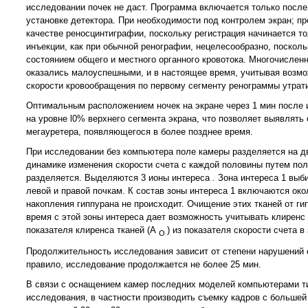
исследовании почек не даст. Программа включается только после 
установке детектора. При необходимости под контролем экран; пр
качестве реносцинтиграфии, поскольку регистрация начинается то
инъекции, как при обычной ренографии, нецелесообразно, поскол
состоянием общего и местного органного кровотока. Многочислен
оказались малоуспешными, и в настоящее время, учитывая возмо
скорости кровообращения по первому сегменту ренограммы утрати
Оптимальным расположением ночек на экране через 1 мин после ин
на уровне l0% верхнего сегмента экрана, что позволяет выявлять
мегауретера, появляющегося в более позднее время.
При исследовании без компьютера поле камеры разделяется на д
динамике изменения скорости счета с каждой половины путем по
разделяется. Выделяются 3 ионы интереса
.
Зона интереса 1 выб
левой и правой почкам. К состав зоны интереса 1
включаются окол
накопления гиппурана не происходит. Очищение этих тканей от гип
время с этой зоны интереса дает возможность учитывать клирен
показателя клиренса тканей (А
) из показателя скорости счета в
О
Продолжительность исследования зависит от степени нарушений с
правило, исследование продолжается не более 25 мин.
В связи с оснащением камер последних моделей компьютерами т
исследования, в частности производить съемку кадров с большей