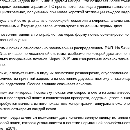
сложение кадров по 5, 6 или в другом наборе. Это позволяет более точн
марных реносцинтиграммах ПС проявляется разница в уровнях накоплен
цинтиграммах, полученных при более короткой экспозиции каждого кадр
зуальный осмотр, анализ с коррекцией геометрии и клиренса, анализ се
зательными. Вторые два этапа используются по данным первых двух.
позволяет оценить топографию, размеры, форму почек, ориентировочно 
твенной оценки.
нхимы почек с относительно равномерным распределением РФП. На 5-б-й
бласти чашечно-лоханочной системы, изображение которой достаточно че
лько изображение лоханок. Через 12-15 мин изображение лоханок также и
но.
очки, следует иметь в виду их возможное разнообразие, обусловленное
оличества принятой жидкости на состояние диуреза, поэтому в настоящ
й подготовки. Особое влияние оказывает алкоголь.
ем зон интереса. Поскольку показатели скорости счета из зоны интере
на в исследуемой почке и концентрации препарата, содержащегося в тк
ребуется вычесть из пего показатель концентрации гиппурана в околопо
активность/время каждой почки.
каней представляется возможным дать количественную оценку истинной 
авой почек, которая укладывается в понятие нормальной вариабельност
яет ±10%.