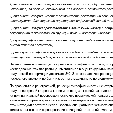
1) выполнение сцинтиграфии не связано с ошибкой, обусловленн
находится, за редким исключенном, вся область возможного рас
2) при сцинтиграфии имеется возможность регистрации зоны о
используются для коррекции сцинтиренографической кривой на вк
3) при сцинтиграфии представляется возможным наряду с общей
секреторной и экскреторной функции почки и дифференцироват
4) сцинтиграфия дает возможность получить изображение почек
оценки почек по сегментам;
5) реносцинтиграфические кривые свободны от ошибки, обуслов
стандартных ренографов, что позволяет проводить более точн
Перечисленные преимущества реносцинтиграфии позволяют, по ср
исследования, так что разница, выявляемая в оценке функции ка
получаемой информации достигает
5%.
Это означает, что реносц
последнего времени не были известны в медицине и, по-видимому,
По сравнению с ренографией, реносцинтиграфия имеет и некоторы
получения кривой клиренса крови и не всегда - кривой накоплени
их принципиальной несовершенности, что практической пользы в 
измерения клиренса крови гиппурана производятся как самостоят
этой методики состоит в использовании специального четырехкана
телом больного, при экранировании свинцовой пластиной области 