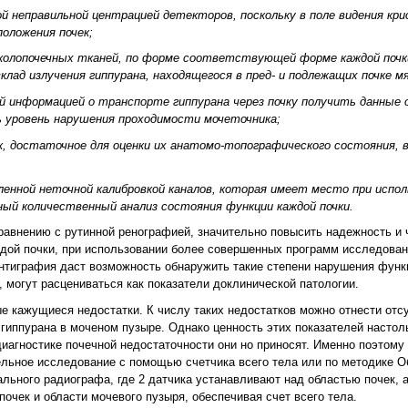
ой неправильной центрацией детекторов, поскольку в поле видения кр
положения почек;
колопочечных тканей, по форме соответствующей форме каждой почк
лад излучения гиппурана, находящегося в пред- и подлежащих почке м
 информацией о транспорте гиппурана через почку получить данные о
ь уровень нарушения проходимости мочеточника;
, достаточное для оценки их анатомо-топографического состояния, 
ленной неточной калибровкой каналов, которая имеет место при испол
ый количественный анализ состояния функции каждой почки.
авнению с рутинной ренографией, значительно повысить надежность и 
ждой почки, при использовании более совершенных программ исследова
интиграфия даст возможность обнаружить такие степени нарушения функц
 могут расцениваться как показатели доклинической патологии.
е кажущиеся недостатки. К числу таких недостатков можно отнести отс
я гиппурана в моченом пузыре. Однако ценность этих показателей насто
диагностике почечной недостаточности они но приносят. Именно поэтому
ельное исследование с помощью счетчика всего тела или по методике 
льного радиографа, где 2 датчика устанавливают над областью почек, а
почек и области мочевого пузыря, обеспечивая счет всего тела.