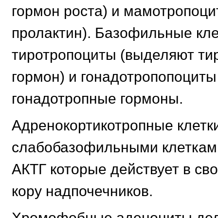
гормон роста) и мамотропоц
пролактин). Базофильные кле
тиротропоциты (выделяют ти
гормон) и гонадотропопоциты
гонадотропные гормоны.
Адренокортикотропные клетк
слабобазофильными клеткам
АКТГ которые действует в св
кору надпочечников.
Хромофобные аденоциты дел