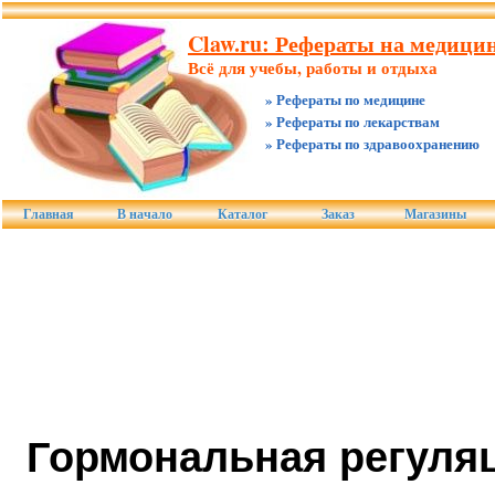
Claw.ru: Рефераты на медицин
Всё для учебы, работы и отдыха
» Рефераты по медицине
» Рефераты по лекарствам
» Рефераты по здравоохранению
Главная
В начало
Каталог
Заказ
Магазины
Гормональная регуля