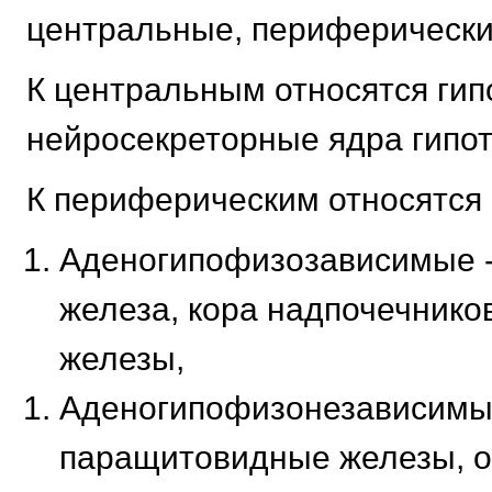
центральные, периферически
К центральным относятся гип
нейросекреторные ядра гипо
К периферическим относятся 
Аденогипофизозависимые 
железа, кора надпочечнико
железы,
Аденогипофизонезависимы
паращитовидные железы, о