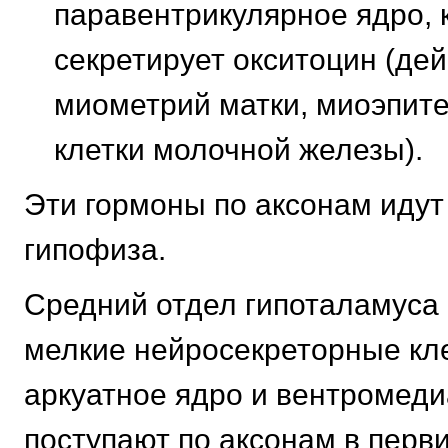
паравентрикулярное ядро, 
секретирует окситоцин (дей
миометрий матки, миоэпит
клетки молочной железы).
Эти гормоны по аксонам иду
гипофиза.
Средний отдел гипоталамуса
мелкие нейросекреторные кл
аркуатное ядро и вентромед
поступают по аксонам в перв