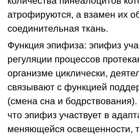
количества пинеалоцитов ко
атрофируются, а взамен их о
соединительная ткань.
Функция эпифиза: эпифиз уча
регуляции процессов протек
организме циклически, деяте
связывают с функцией подде
(смена сна и бодрствования).
что эпифиз участвует в адапт
меняющейся освещенности, т