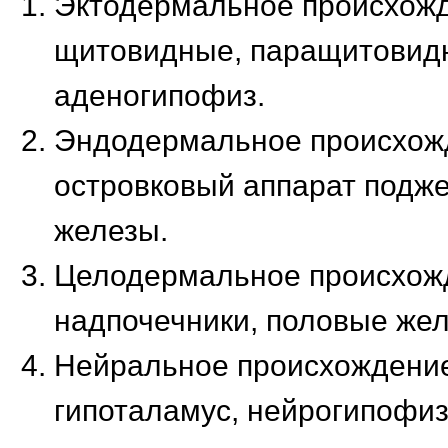
Эктодермальное происхож
щитовидные, паращитовид
аденогипофиз.
Эндодермальное происхож
островковый аппарат подж
железы.
Целодермальное происхож
надпочечники, половые жел
Нейральное происхождени
гипоталамус, нейрогипофиз