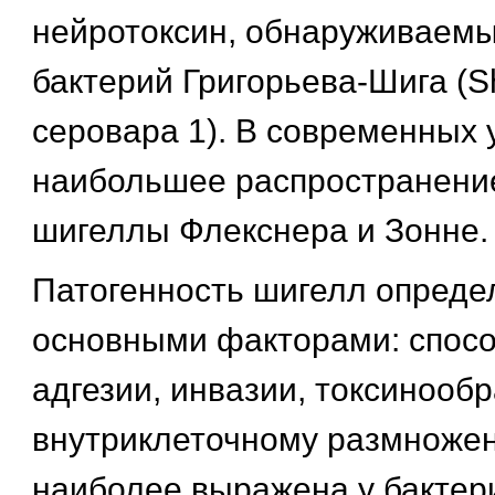
нейротоксин, обнаруживаемы
бактерий Григорьева-Шига (Sh
серовара 1). В современных 
наибольшее распространени
шигеллы Флекснера и Зонне.
Патогенность шигелл опреде
основными факторами: спосо
адгезии, инвазии, токсинооб
внутриклеточному размноже
наиболее выражена у бактер