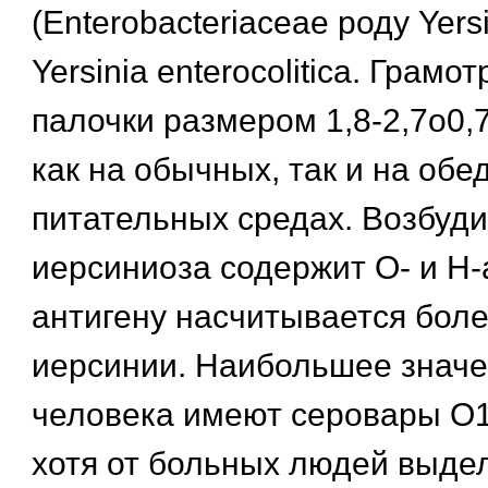
(Enterobacteriaceae роду Yers
Yersinia enterocolitica. Грам
палочки размером 1,8-2,7o0,7
как на обычных, так и на об
питательных средах. Возбуд
иерсиниоза содержит О- и Н-
антигену насчитывается боле
иерсинии. Наибольшее значе
человека имеют серовары О1,
хотя от больных людей выдел