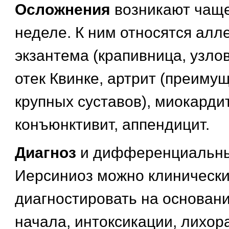
Осложнения
возникают чаще
неделе. К ним относятся алл
экзантема (крапивница, узло
отек Квинке, артрит (преиму
крупных суставов), миокардит
конъюнктивит, аппендицит.
Диагноз
и дифференциальны
Иерсиниоз можно клиническ
диагностировать на основани
начала, интоксикации, лихор