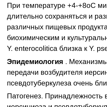
При температуре +4-+8оС м
длительно сохраняться и ра
различных пищевых продукта
биохимическим и культураль
Y. enterocolitica близка к Y. p
Эпидемиология
. Механизмы
передачи возбудителя иерси
псевдотуберкулеза очень бли
Патогенез. Принадлежность 
иерсиниоза и псевдотуберкул