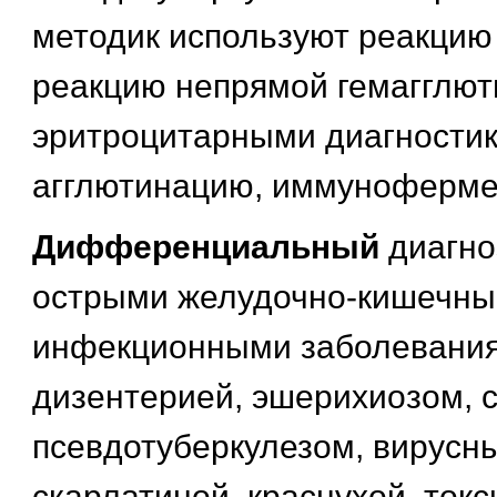
методик используют реакцию
реакцию непрямой гемагглют
эритроцитарными диагностик
агглютинацию, иммуноферме
Дифференциальный
диагно
острыми желудочно-кишечн
инфекционными заболевания
дизентерией, эшерихиозом, 
псевдотуберкулезом, вирусны
скарлатиной, краснухой, токс