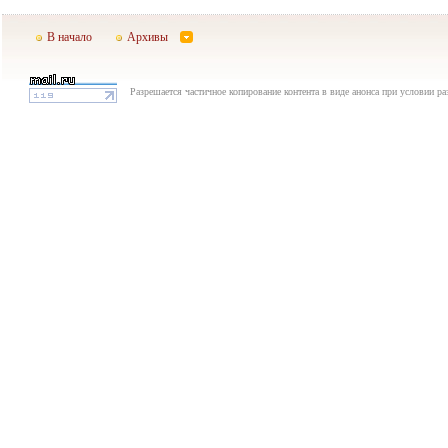
В начало
Архивы
Разрешается частичное копирование контента в виде анонса при условии р